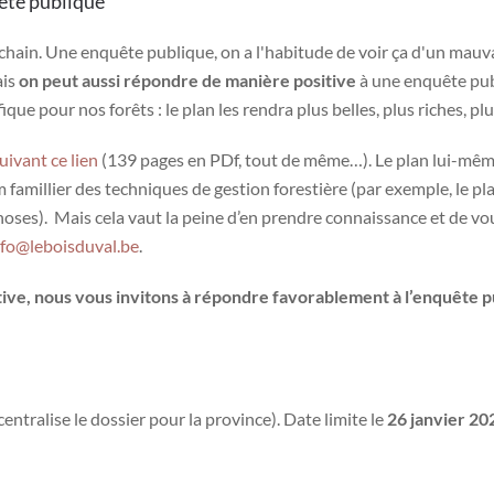
ête publique
ochain. Une enquête publique, on a l'habitude de voir ça d'un mauv
ais
on peut aussi répondre de manière positive
à une enquête publ
 pour nos forêts : le plan les rendra plus belles, plus riches, plus
uivant ce lien
(139 pages en PDf, tout de même…). Le plan lui-même
m famillier des techniques de gestion forestière (par exemple, le pl
hoses). Mais cela vaut la peine d’en prendre connaissance et de vou
nfo@leboisduval.be
.
tive, nous vous invitons à répondre favorablement à l’enquête p
tralise le dossier pour la province). Date limite le
26 janvier 20